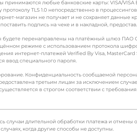
аты принимаются любые банковские карты: VISA/VISA E
протоколу TLS 1.0 непосредственно в процессингов
нет-магазин не получает и не сохраняет данные кр
поставить подпись на чеке и в накладной, предоста
 Вы будете перенаправлены на платёжный шлюз ПАО
ённом режиме с использованием протокола шифров
я интернет-платежей Verified By Visa, MasterCard S
ся ввод специального пароля.
фрование. Конфиденциальность сообщаемой персо
едоставлена третьим лицам за исключением случае
ществляется в строгом соответствии с требованиями
ись случаи длительной обработки платежа и отмены
случаях, когда другие способы не доступны.