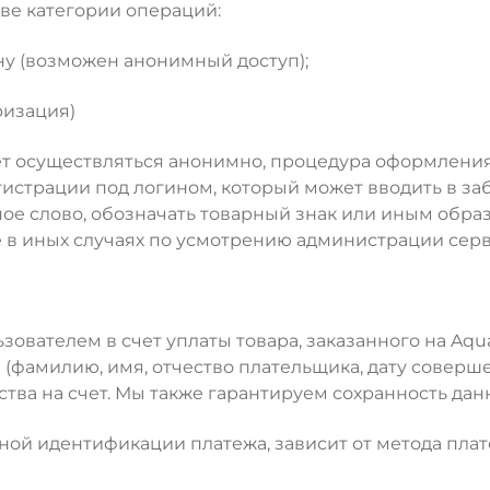
 две категории операций:
ину (возможен анонимный доступ);
ризация)
ет осуществляться анонимно, процедура оформления 
егистрации под логином, который может вводить в з
ное слово, обозначать товарный знак или иным обра
же в иных случаях по усмотрению администрации серв
вателем в счет уплаты товара, заказанного на Aqual
(фамилию, имя, отчество плательщика, дату соверше
тва на счет. Мы также гарантируем сохранность дан
ой идентификации платежа, зависит от метода плат